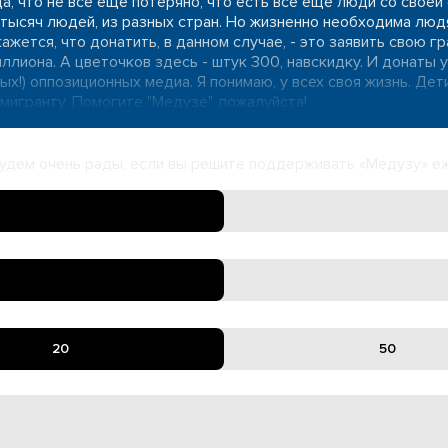
да, что не все еще потеряно, что есть все еще люди со своей
тысяч людей, из разных стран. Но жизненно необходима людям
 кажется, что донатить, в данном случае, - это заявить свою 
миллиона. А цветочков здесь - штук 300, навскидку. И донаты 
!) оппозиционных медиа. Я понимаю, у всех своя жизнь. Дети,
мигранту. Помогите "Медузе", пожалуйста!
удем очень рады, если вы решите поддерживать «Медузу» е
20
50