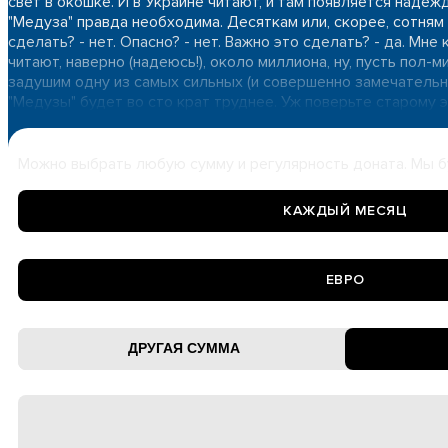
свет в окошке. И в Украине читают, и там появляется надеж
"Медуза" правда необходима. Десяткам или, скорее, сотням 
сделать? - нет. Опасно? - нет. Важно это сделать? - да. Мне
читают, наверно (надеюсь!), около миллиона, ну, пусть пол-
задушим одну из самых сильных (и совершенно замечательных
"Медузы" будет во сто крат труднее. Уж поверьте старому э
Можно выбрать любую сумму и регулярность доната. Мы б
КАЖДЫЙ МЕСЯЦ
ЕВРО