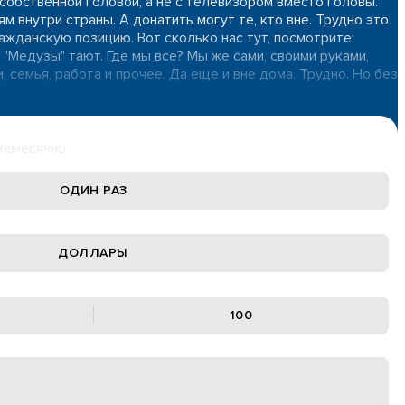
 собственной головой, а не с телевизором вместо головы.
 внутри страны. А донатить могут те, кто вне. Трудно это
гражданскую позицию. Вот сколько нас тут, посмотрите:
у "Медузы" тают. Где мы все? Мы же сами, своими руками,
 семья, работа и прочее. Да еще и вне дома. Трудно. Но без
жемесячно.
ОДИН РАЗ
ДОЛЛАРЫ
100