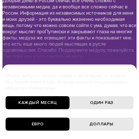
Добрый день! В России сейчас все очень сложно с
независимыми медиа, да и вообще все сложно сейчас в
России. Информация из независимых источников для меня
и моих друзей - это буквально жизненно необходимая
вещь, потому что можно совсем сойти с ума, думая, что все
вокруг мыслят проПутински и закрывают глаза на многие
факты, медуза же освещает эти факты и показывает мне,
что есть еще много людей мыслящих в русле
здравомыслия. Спасибо. Поддержите медузу, пожалуйста.
Сам пока что я это сделать не могу.
Можно выбрать любую сумму и регулярность доната.
Мы будем очень рады, если вы решите поддерживать
«Медузу» ежемесячно.
КАЖДЫЙ МЕСЯЦ
ОДИН РАЗ
ЕВРО
ДОЛЛАРЫ