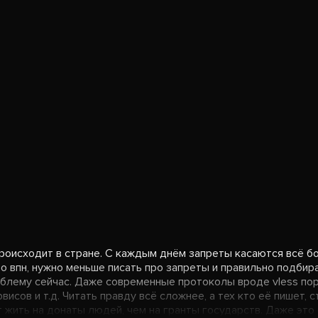
роисходит в стране. С каждым днём запреты касаются всё бо
ро впн, нужно меньше писать про запреты и правильно подбир
облему сейчас. Даже современные протоколы вроде vless пор
исов и т.д. Читать правду всё сложнее, а тех кто её пишет,
 жить на донаты людей, чем на гранты государств. Даже это