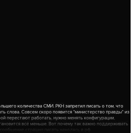
льшего количества СМИ. РКН запретил писать о том, что
ать слова. Совсем скоро появится "министерство правды" из
ой перестают работать, нужно менять конфигурации,
 становится всё меньше. Вот почему так важно поддерживать
 сообщение страшно писать находясь в рф