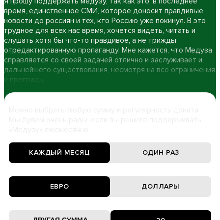
Я прошу поддержать медузу, так как это, в последнее
время, единственное СМИ, которое доносит правдивые
новости до россиян и тех, кто Россию уже покинул. В это
трудное для всех нас время, хочется видеть, читать и
слушать хотя бы что-то правдивое, а не трижды
отредактированную пропаганду. Мне кажется, что Медуза
справляется со своей задачей отлично и заслуживает и
дальнейшего существования, несмотря на все ограничения
и преграды.
Можно выбрать любую сумму и регулярность доната.
Мы будем очень рады, если вы решите поддерживать
«Медузу» ежемесячно.
КАЖДЫЙ МЕСЯЦ
ОДИН РАЗ
ЕВРО
ДОЛЛАРЫ