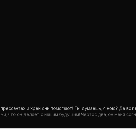
рессантах и хрен они помогают! Ты думаешь, я ною? Да вот и н
, что он делает с нашим будущим! Чёртос два, он меня согнет