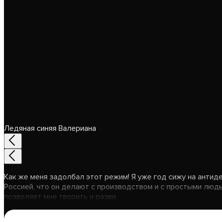
Ледяная синяя Валериана
Как же меня задолбал этот режим! Я уже год сижу на антидеп
Россией, что он делают с производством и с простыми людьми
позволяет мне творить и разви