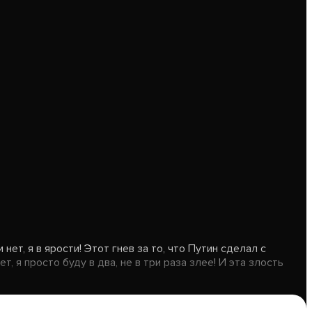
ет, я в ярости! Этот гнев за то, что Путин сделал с
, я просто буду в два, не в три раза злее! И эта злость