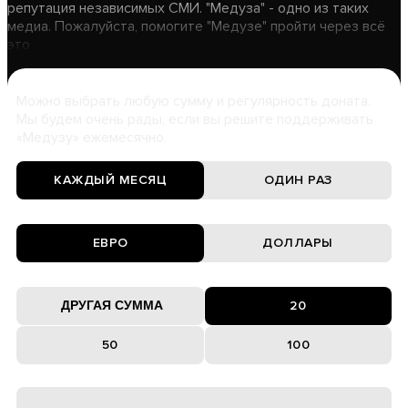
репутация независимых СМИ. "Медуза" - одно из таких
медиа. Пожалуйста, помогите "Медузе" пройти через всё
это
Можно выбрать любую сумму и регулярность доната.
Мы будем очень рады, если вы решите поддерживать
«Медузу» ежемесячно.
КАЖДЫЙ МЕСЯЦ
ОДИН РАЗ
ЕВРО
ДОЛЛАРЫ
20
50
100