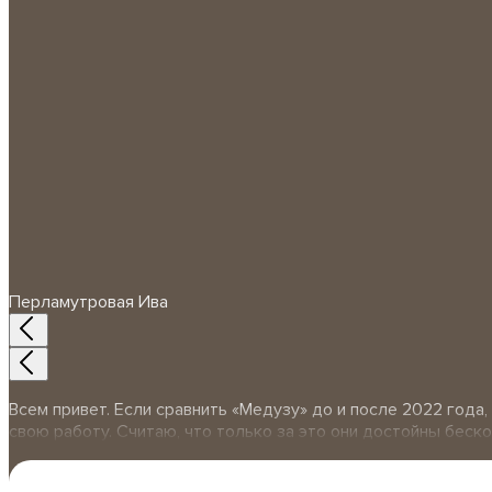
Перламутровая Ива
Всем привет. Если сравнить «Медузу» до и после 2022 года
свою работу. Считаю, что только за это они достойны беск