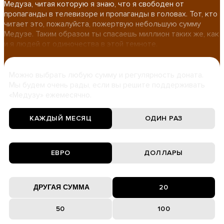
Медуза, читая которую я знаю, что я свободен от
пропаганды в телевизоре и пропаганды в головах. Тот, кто
читает это, пожалуйста, пожертвую небольшую сумму
Медузе. Таким образом ты спасаешь миллион таких же, как
и я людей от одиночества в этой темноте.
Можно выбрать любую сумму и регулярность доната.
Мы будем очень рады, если вы решите поддерживать
«Медузу» ежемесячно.
КАЖДЫЙ МЕСЯЦ
ОДИН РАЗ
ЕВРО
ДОЛЛАРЫ
20
50
100