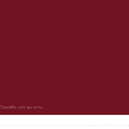
пасибо, что вы есть.
удем очень рады, если вы решите поддерживать «Медузу» е