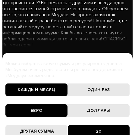
тут происходит?! Встречаюсь с друзьями и всегда одно:
что твориться в моей стране и чего ожидать. Обсуждаем
все то, что написано в Медузе. Не представляю как
выжить в этой стране без этого ресурса! Пожалуйста, не
оставляйте медузу, не оставляйте нас тут одних в
информационном вакууме. Как бы хотелось хоть чуток
поблагодарить команду за то, что они с нами! СПАСИБО!
Вы мои герои!
Можно выбрать любую сумму и регулярность доната.
Мы будем очень рады, если вы решите поддерживать
«Медузу» ежемесячно.
КАЖДЫЙ МЕСЯЦ
ОДИН РАЗ
ЕВРО
ДОЛЛАРЫ
20