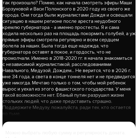
так произошло? Помню, как начала смотреть эфиры Маши
Борзуновой и Васи Полонского в 2020 году из своего же
города. Они тогда были журналистами Дождя и освещали
ситуацию в нашем регионе после ареста неудобного
кремлю губернатора - а именно простесты. Я и сама
ходила несколько раз на площадь покормить голубей, а уж
прямые эфиры смотрела регулярно и всем сердцем
болела за наших. Была тогда еще надежда, что
губернатора оставят в покое, и гордость, что не
промолчали. Именно в 2018-2020 гг. я начала знакомиться
с независимой журналистикой, расследованиями
Навального, Медузой, Дождем... Не верится, что в 2026 г.
мне 34 года, а света в конце тоннеля нет и не предвидится
уже никогда. Мечтаю только о том, чтобы мой ребенок
вырос и уехал из этого фашистского государства. У меня
такой возможности нет. Ебаный путин разрушил жизни
стольких людей, что даже представить страшно.
Поддержите Медузу, пожалуйста, ради тех, кто остается
во тьме.
Можно выбрать любую сумму и регулярность доната.