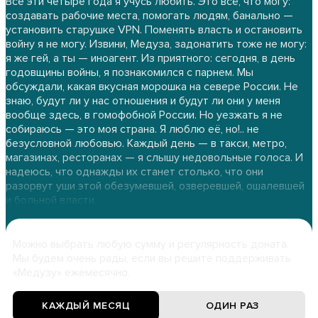
Все эти четыре года я учусь любить. Это всё, что могу:
создавать рабочие места, помогать людям, банально —
установить старушке VPN. Поменять власть и остановить
войну я не могу. Извини, Медуза, задонатить тоже не могу:
я же гей, а ты — иноагент. Из приятного: сегодня, в день
годовщины войны, я познакомился с парнем. Мы
обсуждали, какая вкусная морошка на севере России. Не
знаю, будут ли у нас отношения и будут ли они у меня
вообще здесь, в гомофобной России. Но уезжать я не
собираюсь — это моя страна. Я люблю её, но!.. не
безусловной любовью. Каждый день — в такси, метро,
магазинах, ресторанах — я слышу недовольные голоса. И
надеюсь, что однажды их станет столько, что они
разорвут уши этой обезумевшей, озверевшей, ошалевшей
и больной власти.
Можно выбрать любую сумму и регулярность доната.
Мы будем очень рады, если вы решите поддерживать
«Медузу» ежемесячно.
КАЖДЫЙ МЕСЯЦ
ОДИН РАЗ