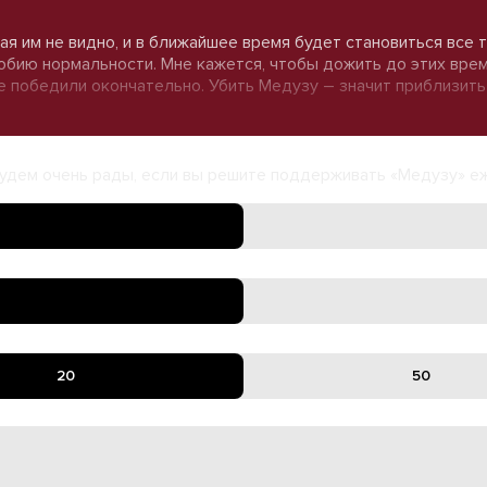
рая им не видно, и в ближайшее время будет становиться все 
бию нормальности. Мне кажется, чтобы дожить до этих времен
не победили окончательно. Убить Медузу – значит приблизить
удем очень рады, если вы решите поддерживать «Медузу» е
20
50