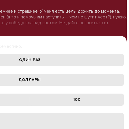
темнее и страшнее. У меня есть цель: дожить до момента,
 (а то и помочь им наступить – чем не шутит черт?). нужно,
 эту победу зла над светом. Не дайте погасить этот
жемесячно.
ОДИН РАЗ
ДОЛЛАРЫ
100