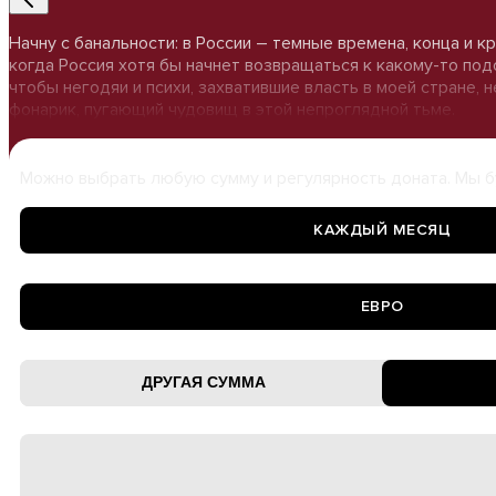
Начну с банальности: в России – темные времена, конца и к
когда Россия хотя бы начнет возвращаться к какому-то подо
чтобы негодяи и психи, захватившие власть в моей стране, 
фонарик, пугающий чудовищ в этой непроглядной тьме.
Можно выбрать любую сумму и регулярность доната. Мы б
КАЖДЫЙ МЕСЯЦ
ЕВРО