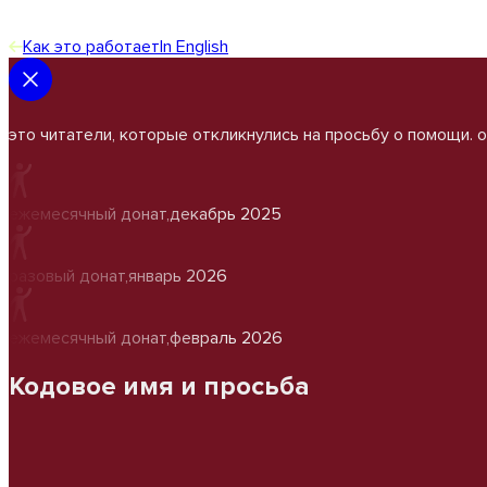
Как это работает
In English
это читатели, которые откликнулись на просьбу о помощи. 
ежемесячный донат
,
декабрь 2025
разовый донат
,
январь 2026
ежемесячный донат
,
февраль 2026
Кодовое имя и просьба