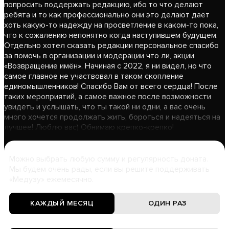
попросить поддержать редакцию, ибо то что делают
ребята и то как профессионально они это делают даёт
хоть какую-то надежду на просветление в каком-то пока,
что к сожалению непонятно когда наступившем будущем.
Отдельно хотел сказать редакции персональное спасибо
за помочь в организации и модерации что ли, акции
«Возвращение имён». Начиная с 2022, я ни видел, но что
самое главное не участвовал в таком скопление
единомышленников! Спасибо Вам от всего сердца! После
таких мероприятий, а самое важное после возможности
увидеть и услышать, что ты такой ни одни, а вас очень
много хочется продолжать жить, бороться и надеяться на
лучшее! Люблю вас) Обнимаю крепко-крепко!
Можно выбрать любую сумму и регулярность доната.
Мы будем очень рады, если вы решите поддерживать
«Медузу» ежемесячно.
КАЖДЫЙ МЕСЯЦ
ОДИН РАЗ