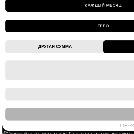
КАЖДЫЙ МЕСЯЦ
ЕВРО
Нажима
Скопируйте ссылку
на просьбу, если хотите ею поделитьс