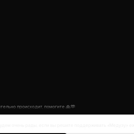
ительно происходит, помогите 🙏🫶
удем очень рады, если вы решите поддерживать «Медузу» е